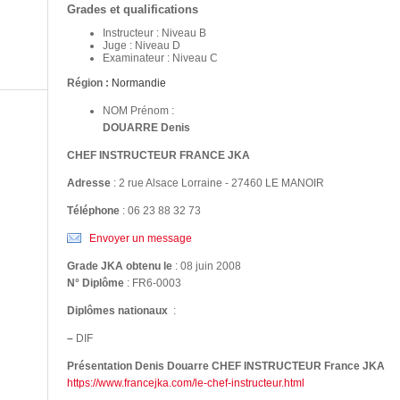
Grades et qualifications
Instructeur : Niveau B
Juge : Niveau D
Examinateur : Niveau C
Région :
Normandie
NOM Prénom :
DOUARRE Denis
CHEF INSTRUCTEUR FRANCE JKA
Adresse
: 2 rue Alsace Lorraine - 27460 LE MANOIR
Téléphone
: 06 23 88 32 73
Envoyer un message
Grade JKA obtenu le
: 08 juin 2008
N° Diplôme
: FR6-0003
Diplômes nationaux
:
–
DIF
Présentation Denis Douarre CHEF INSTRUCTEUR France JKA
https://www.francejka.com/le-chef-instructeur.html