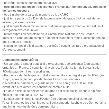
• posséder le passeport international JKA.
•
être en possession de trois licences France JKA consécutives, dont celle
de l’année en cours.
• être titulaire de la carte de membre de la JKA HQ.
• justifier, à partir du 2e Dan, de la possession du grade JKA immédiatement
inférieur, et ainsi de suite.
• justifier que le délai minimum de pratique exigé entre chaque Dan est, sauf
dérogation expresse, révolu.
• retirer auprès du secrétaire de la Commission Nationale des Grades un
dossier de candidature complet dûment et lisiblement rempli, accompagné de
deux photos d’identité.
• s’acquitter des droits d’examen, destinés à couvrir les frais d’organisation et
d’enregistrement.
Dispositions particulières
• Un candidat étranger peut, à titre exceptionnel, se présenter à un examen
organisé en France, à condition d’avoir reçu l’autorisation de l’organisation
JKA du pays dont il est ressortissant.
• Pour être valable, le grade doit être authentifié et enregistré par la JKA HQ –
Tokyo, après règlement préalable des frais correspondants.
o À défaut de paiement, le grade ne peut être enregistré et la réussite
éventuelle à l’examen est considérée comme nulle.
• La date officielle de délivrance du grade est celle qui figure sur le diplôme
émis et retourné par la JKA HQ – Tokyo.
• Le passeport international JKA doit être dûment rempli et signé par
l’examinateur ou les examinateurs. Il doit comporter la photo du détenteur ainsi
que le numéro du diplôme correspondant.