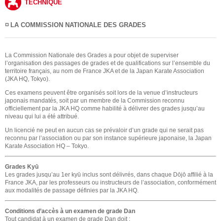
TECHNIQUE
◽️ LA COMMISSION NATIONALE DES GRADES
La Commission Nationale des Grades a pour objet de superviser
l’organisation des passages de grades et de qualifications sur l’ensemble du
territoire français, au nom de France JKA et de la Japan Karate Association
(JKA HQ, Tokyo).
Ces examens peuvent être organisés soit lors de la venue d’instructeurs
japonais mandatés, soit par un membre de la Commission reconnu
officiellement par la JKA HQ comme habilité à délivrer des grades jusqu’au
niveau qui lui a été attribué.
Un licencié ne peut en aucun cas se prévaloir d’un grade qui ne serait pas
reconnu par l’association ou par son instance supérieure japonaise, la Japan
Karate Association HQ – Tokyo.
Grades Kyū
Les grades jusqu’au 1er kyū inclus sont délivrés, dans chaque Dōjō affilié à la
France JKA, par les professeurs ou instructeurs de l’association, conformément
aux modalités de passage définies par la JKA HQ.
Conditions d’accès à un examen de grade Dan
Tout candidat à un examen de grade Dan doit :