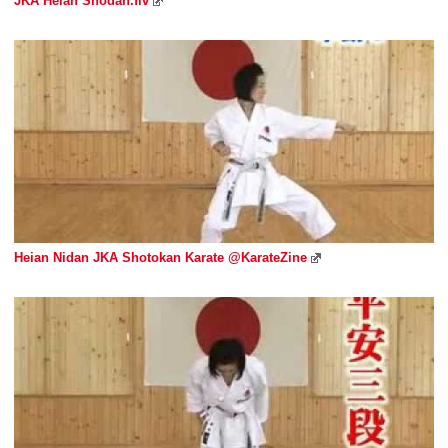
JKA Heian Shodan.flv
Heian Nidan JKA Shotokan Karate @KarateZine