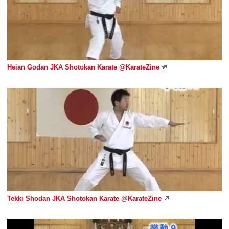
Heian Godan JKA Shotokan Karate @KarateZine
Tekki Shodan JKA Shotokan Karate @KarateZine