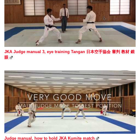
JKA Judge manual 3, eye training Tangan 日本空手協会 審判 教材 鍛
眼
Judge manual, how to hold JKA Kumite match