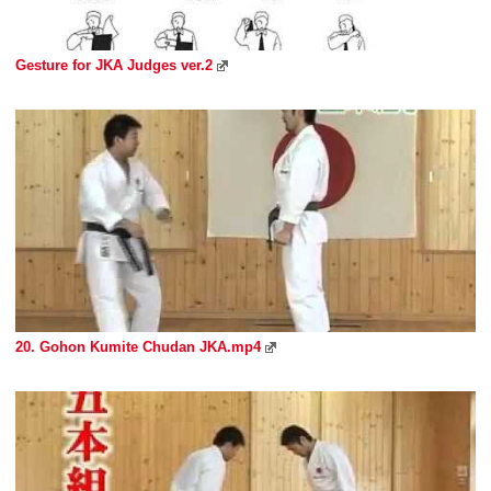
Gesture for JKA Judges ver.2
20. Gohon Kumite Chudan JKA.mp4