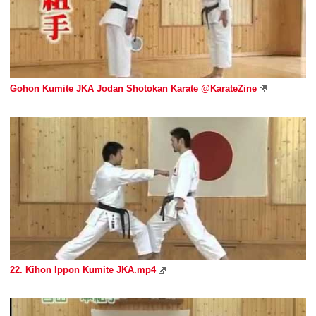
Gohon Kumite JKA Jodan Shotokan Karate @KarateZine
22. Kihon Ippon Kumite JKA.mp4