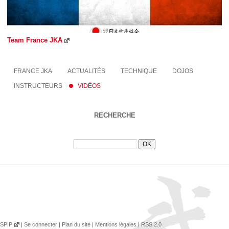
Team France JKA
FRANCE JKA
ACTUALITÉS
TECHNIQUE
DOJOS
INSTRUCTEURS
VIDÉOS
RECHERCHE
SPIP
|
Se connecter
|
Plan du site
|
Mentions légales
|
RSS 2.0