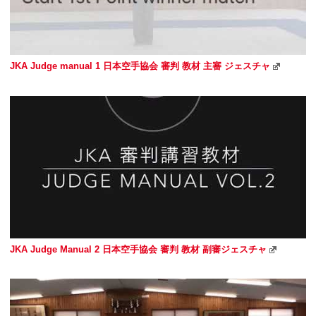
JKA Judge manual 1 日本空手協会 審判 教材 主審 ジェスチャ
JKA Judge Manual 2 日本空手協会 審判 教材 副審ジェスチャ