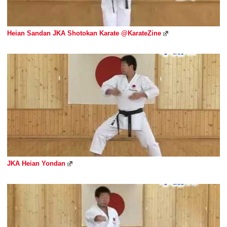
Heian Sandan JKA Shotokan Karate @KarateZine
JKA Heian Yondan