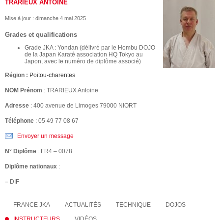
TRARIEUX ANTOINE
Mise à jour :
dimanche 4 mai 2025
Grades et qualifications
Grade JKA : Yondan (délivré par le Hombu DOJO
de la Japan Karaté association HQ Tokyo au
Japon, avec le numéro de diplôme associé)
Région :
Poitou-charentes
NOM Prénom
: TRARIEUX Antoine
Adresse
: 400 avenue de Limoges 79000 NIORT
Téléphone
: 05 49 77 08 67
Envoyer un message
N° Diplôme
: FR4 – 0078
Diplôme nationaux
:
–
DIF
FRANCE JKA
ACTUALITÉS
TECHNIQUE
DOJOS
INSTRUCTEURS
VIDÉOS