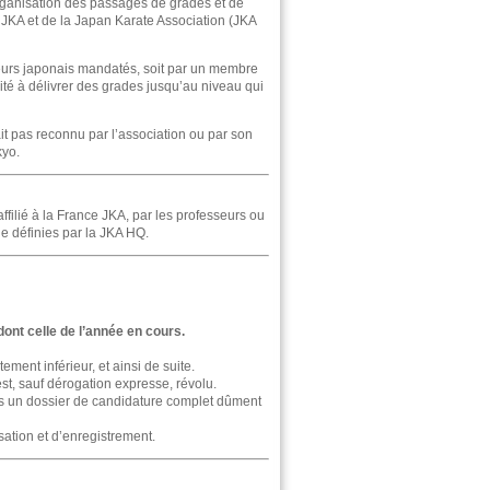
rganisation des passages de grades et de
e JKA et de la Japan Karate Association (JKA
teurs japonais mandatés, soit par un membre
té à délivrer des grades jusqu’au niveau qui
it pas reconnu par l’association ou par son
kyo.
filié à la France JKA, par les professeurs ou
e définies par la JKA HQ.
ont celle de l’année en cours.
ement inférieur, et ainsi de suite.
st, sauf dérogation expresse, révolu.
es un dossier de candidature complet dûment
isation et d’enregistrement.