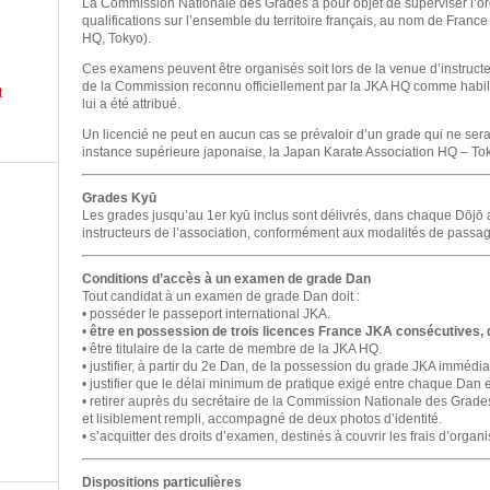
La Commission Nationale des Grades a pour objet de superviser l’o
qualifications sur l’ensemble du territoire français, au nom de Franc
HQ, Tokyo).
Ces examens peuvent être organisés soit lors de la venue d’instruc
de la Commission reconnu officiellement par la JKA HQ comme habili
t
lui a été attribué.
Un licencié ne peut en aucun cas se prévaloir d’un grade qui ne sera
instance supérieure japonaise, la Japan Karate Association HQ – To
Grades Kyū
Les grades jusqu’au 1er kyū inclus sont délivrés, dans chaque Dōjō af
instructeurs de l’association, conformément aux modalités de passag
Conditions d’accès à un examen de grade Dan
Tout candidat à un examen de grade Dan doit :
• posséder le passeport international JKA.
•
être en possession de trois licences France JKA consécutives, d
• être titulaire de la carte de membre de la JKA HQ.
• justifier, à partir du 2e Dan, de la possession du grade JKA immédiat
• justifier que le délai minimum de pratique exigé entre chaque Dan e
• retirer auprès du secrétaire de la Commission Nationale des Grad
et lisiblement rempli, accompagné de deux photos d’identité.
• s’acquitter des droits d’examen, destinés à couvrir les frais d’organ
Dispositions particulières