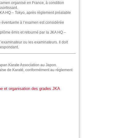
 examen organisé en France, à condition
ssortissant.
la JKA HQ – Tokyo, après règlement préalable
te éventuelle à l’examen est considérée
 diplôme émis et retourné par la JKA HQ –
l’examinateur ou les examinateurs. Il doit
respondant.
Japan Karate Association au Japon.
nçaise de Karaté, conformément au règlement
e et organisation des grades JKA