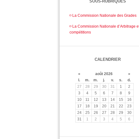
SOUS-RUBRIQUES
◽️ La Commission Nationale des Grades
◽️ La Commission Nationale d’Arbitrage e
compétitions
CALENDRIER
«
août 2026
»
l.
m.
m.
j.
v.
s.
d.
27
28
29
30
31
1
2
3
4
5
6
7
8
9
10
11
12
13
14
15
16
17
18
19
20
21
22
23
24
25
26
27
28
29
30
31
1
2
3
4
5
6