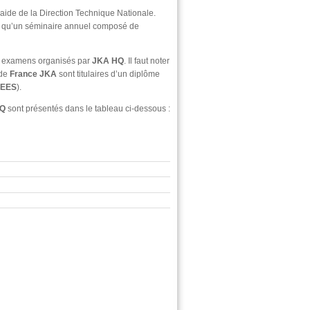
l’aide de la Direction Technique Nationale.
si qu’un séminaire annuel composé de
x examens organisés par
JKA HQ
. Il faut noter
 de
France JKA
sont titulaires d’un diplôme
EES
).
HQ
sont présentés dans le tableau ci-dessous :