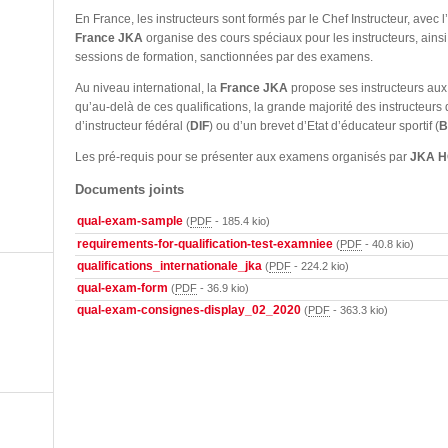
En France, les instructeurs sont formés par le Chef Instructeur, avec 
France JKA
organise des cours spéciaux pour les instructeurs, ain
sessions de formation, sanctionnées par des examens.
Au niveau international, la
France JKA
propose ses instructeurs au
qu’au-delà de ces qualifications, la grande majorité des instructeurs
d’instructeur fédéral (
DIF
) ou d’un brevet d’Etat d’éducateur sportif (
B
Les pré-requis pour se présenter aux examens organisés par
JKA 
Documents joints
qual-exam-sample
(
PDF
-
185.4 kio
)
requirements-for-qualification-test-examniee
(
PDF
-
40.8 kio
)
qualifications_internationale_jka
(
PDF
-
224.2 kio
)
qual-exam-form
(
PDF
-
36.9 kio
)
qual-exam-consignes-display_02_2020
(
PDF
-
363.3 kio
)