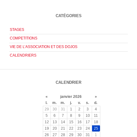
CATÉGORIES
STAGES
COMPETITIONS
VIE DE L’ASSOCIATION ET DES DOJOS
CALENDRIERS
CALENDRIER
«
janvier 2026
»
l.
m.
m.
j.
v.
s.
d.
29
30
31
1
2
3
4
5
6
7
8
9
10
11
12
13
14
15
16
17
18
19
20
21
22
23
24
25
26
27
28
29
30
31
1