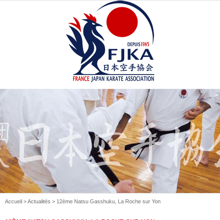
Accueil
>
Actualités
> 12ème Natsu Gasshuku, La Roche sur Yon