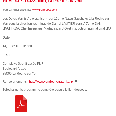
12ÈME NATSU GASSHUKU, LA ROCHE SUR YON
jeudi 14 juillet 2016
, par
www.francejka.com
Les Dojos Yon & Vie organisent leur 12ème Natsu Gasshuku à la Roche sur
Yon sous la direction technique de Daniel LAUTIER senseï 7ème DAN
JKA/FFKDA, Chef Instructeur Madagascar JKA et Instructeur International JKA.
Date
14, 15 et 16 juillet 2016
Lieu
Complexe Sportif Lycée PMF
Boulevard Arago
85000 La Roche sur Yon
Renseignements :
http://www.vendee-karate-jka.fr/
Télécharger le programme complète depuis le lien dessous.