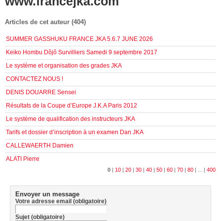
www.francejka.com
Articles de cet auteur (404)
SUMMER GASSHUKU FRANCE JKA 5.6.7 JUNE 2026
Keiko Hombu Dôjô Survilliers Samedi 9 septembre 2017
Le système et organisation des grades JKA
CONTACTEZ NOUS !
DENIS DOUARRE Sensei
Résultats de la Coupe d’Europe J.K.A Paris 2012
Le système de qualification des instructeurs JKA
Tarifs et dossier d’inscription à un examen Dan JKA
CALLEWAERTH Damien
ALATI Pierre
0
|
10
|
20
|
30
|
40
|
50
|
60
|
70
|
80
|
...
|
400
Envoyer un message
Votre adresse email (obligatoire)
Sujet (obligatoire)