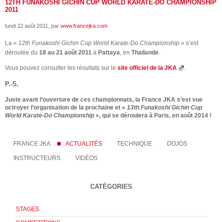
12TH FUNAKOSHI GICHIN CUP WORLD KARATE-DO CHAMPIONSHIP
2011
lundi 22 août 2011
, par
www.francejka.com
La «
12th Funakoshi Gichin Cup World Karate-Do Championship
» s’est
déroulée du
18 au 21 août 2011
à
Pattaya
, en
Thaïlande
.
Vous pouvez consulter les résultats sur le
site officiel de la JKA
.
P.-S.
Juste avant l’ouverture de ces championnats, la France JKA s’est vue
octroyer l’organisation de la prochaine et «
13th Funakoshi Gichin Cup
World Karate-Do Championship
», qui se déroulera à Paris, en août 2014 !
FRANCE JKA
ACTUALITÉS
TECHNIQUE
DOJOS
INSTRUCTEURS
VIDÉOS
CATÉGORIES
STAGES