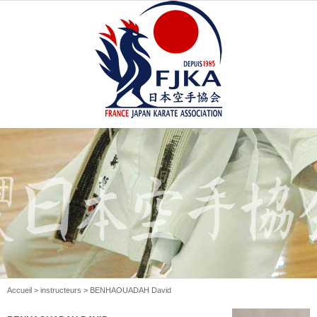
Accueil
>
instructeurs
> BENHAOUADAH David