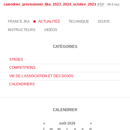
calendrier_previsionnel_fjka_2023_2024_octobre_2023
(
PDF
-
89.6 kio
)
FRANCE JKA
ACTUALITÉS
TECHNIQUE
DOJOS
INSTRUCTEURS
VIDÉOS
CATÉGORIES
STAGES
COMPETITIONS
VIE DE L’ASSOCIATION ET DES DOJOS
CALENDRIERS
CALENDRIER
«
août 2026
»
l.
m.
m.
j.
v.
s.
d.