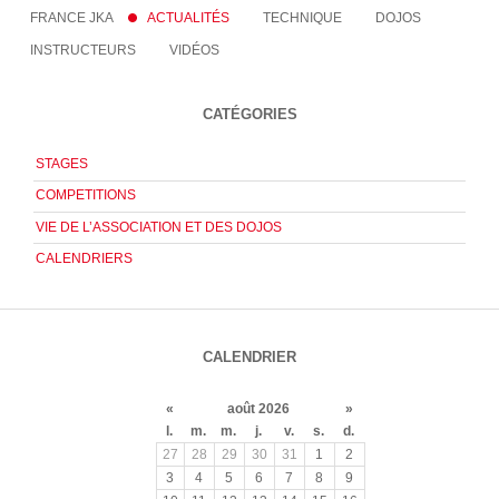
FRANCE JKA
ACTUALITÉS
TECHNIQUE
DOJOS
INSTRUCTEURS
VIDÉOS
CATÉGORIES
STAGES
COMPETITIONS
VIE DE L’ASSOCIATION ET DES DOJOS
CALENDRIERS
CALENDRIER
«
août 2026
»
l.
m.
m.
j.
v.
s.
d.
27
28
29
30
31
1
2
3
4
5
6
7
8
9