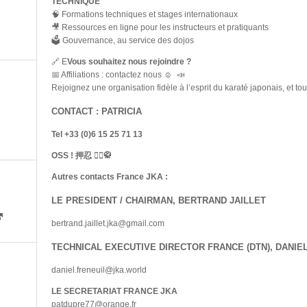
TECHNIQUE
🧠 Formations techniques et stages internationaux
🎥 Ressources en ligne pour les instructeurs et pratiquants
🗳️ Gouvernance, au service des dojos
🔗 E
Vous souhaitez nous rejoindre ?
📅 Affiliations : contactez nous ☺️ 📣
Rejoignez une organisation fidèle à l’esprit du karaté japonais, et tou
CONTACT : PATRICIA
Tel +33 (0)6 15 25 71 13
OSS ! 押忍 🙇‍♂️🥋
Autres contacts France JKA :
LE PRESIDENT / CHAIRMAN, BERTRAND JAILLET
bertrand.jaillet.jka@gmail.com
TECHNICAL EXECUTIVE DIRECTOR FRANCE (DTN), DANIEL
daniel.freneuil@jka.world
LE SECRETARIAT FRANCE JKA
patdupre77@orange.fr