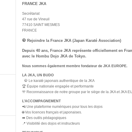
FRANCE JKA
Secrétariat
47 rue de Vineuil
77410 SAINT MESMES
FRANCE
🥋 Rejoindre la France JKA (Japan Karaté Association)
Depuis 40 ans, France JKA représente officiellement en Franc
avec le Hombu Dojo JKA de Tokyo.
Nous sommes également membre fondateur de JKA EUROPE.
LA JKA, UN BUDO
🥋 Le karaté japonais authentique de la JKA
🏆 Équipe nationale engagée et performante
🎌 Reconnaissance de notre groupe par le siège de la JKA et JKA
L’ACCOMPAGNEMENT
📲 Une plateforme numériques pour tous les dojos
🌐 Vos licences français et japonaises.
➡️ Des outils pédagogiques
📍 Visibilité des dojos et instructeurs