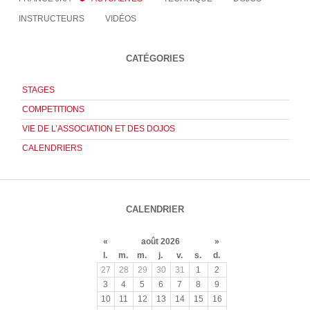
INSTRUCTEURS
VIDÉOS
CATÉGORIES
STAGES
COMPETITIONS
VIE DE L’ASSOCIATION ET DES DOJOS
CALENDRIERS
CALENDRIER
«
août 2026
»
l.
m.
m.
j.
v.
s.
d.
27
28
29
30
31
1
2
3
4
5
6
7
8
9
10
11
12
13
14
15
16