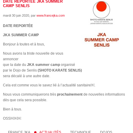
DATE REPORTÉE JKA SUMMER
CAMP SENLIS
mardi 30 juin 2020
, par
www.francejka.com
DATE REPORTÉE
JKA SUMMER CAMP
Bonjour à toutes et à tous,
Nous avons la triste nouvelle de vous
annoncer
que la date du
JKA summer camp
organisé
par le Dojo de Senlis
(SHOTO KARATE SENLIS)
sera décalé à une autre date.
Cela est comme vous le savez lié à l’actualité sanitaire￼.
Nous vous communiquerons très
prochainement
de nouvelles informations
dès que cela sera possible.
Bien à tous.
OSS￼￼￼
FRANCE JKA
ACTUALITÉS
TECHNIQUE
DOJOS