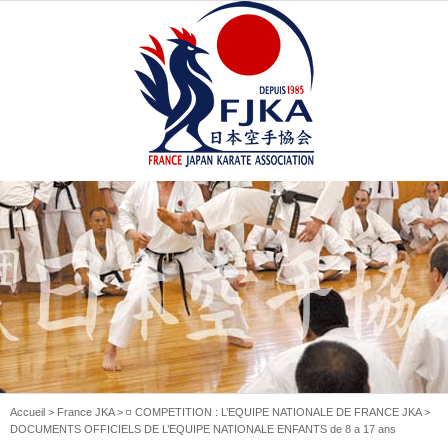
Accueil
>
France JKA
>
◽️ COMPETITION : L’EQUIPE NATIONALE DE FRANCE JKA
>
DOCUMENTS OFFICIELS DE L’EQUIPE NATIONALE ENFANTS de 8 a 17 ans