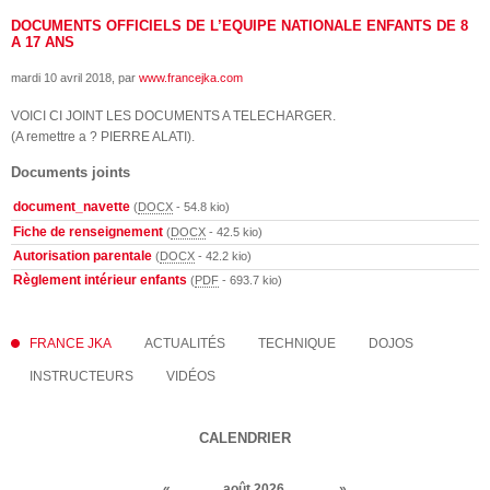
DOCUMENTS OFFICIELS DE L’EQUIPE NATIONALE ENFANTS DE 8
A 17 ANS
mardi 10 avril 2018
, par
www.francejka.com
VOICI CI JOINT LES DOCUMENTS A TELECHARGER.
(A remettre a ? PIERRE ALATI).
Documents joints
document_navette
(
DOCX
-
54.8 kio
)
Fiche de renseignement
(
DOCX
-
42.5 kio
)
Autorisation parentale
(
DOCX
-
42.2 kio
)
Règlement intérieur enfants
(
PDF
-
693.7 kio
)
FRANCE JKA
ACTUALITÉS
TECHNIQUE
DOJOS
INSTRUCTEURS
VIDÉOS
CALENDRIER
«
août 2026
»