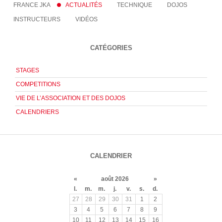
FRANCE JKA
ACTUALITÉS
TECHNIQUE
DOJOS
INSTRUCTEURS
VIDÉOS
CATÉGORIES
STAGES
COMPETITIONS
VIE DE L’ASSOCIATION ET DES DOJOS
CALENDRIERS
CALENDRIER
«
août 2026
»
l.
m.
m.
j.
v.
s.
d.
27
28
29
30
31
1
2
3
4
5
6
7
8
9
10
11
12
13
14
15
16