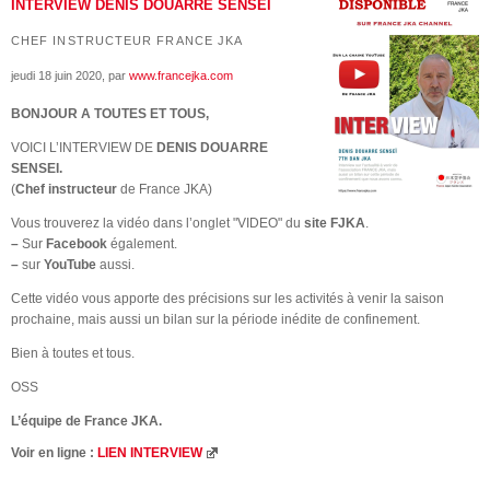
INTERVIEW DENIS DOUARRE SENSEI
CHEF INSTRUCTEUR FRANCE JKA
jeudi 18 juin 2020
, par
www.francejka.com
BONJOUR A TOUTES ET TOUS,
VOICI L’INTERVIEW DE
DENIS DOUARRE
SENSEI.
(
Chef instructeur
de France JKA)
Vous trouverez la vidéo dans l’onglet "VIDEO" du
site FJKA
.
–
Sur
Facebook
également.
–
sur
YouTube
aussi.
Cette vidéo vous apporte des précisions sur les activités à venir la saison
prochaine, mais aussi un bilan sur la période inédite de confinement.
Bien à toutes et tous.
OSS
L’équipe de France JKA.
Voir en ligne :
LIEN INTERVIEW