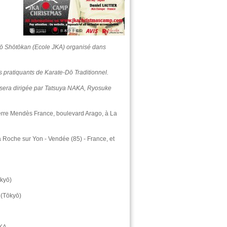
Dō Shōtōkan (Ecole JKA) organisé dans
 pratiquants de Karate-Dō Traditionnel.
 sera dirigée par Tatsuya NAKA, Ryosuke
rre Mendès France, boulevard Arago, à La
Roche sur Yon - Vendée (85) - France, et
kyō)
 (Tōkyō)