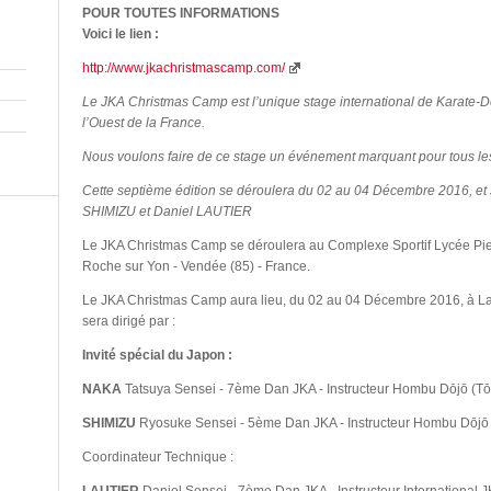
POUR TOUTES INFORMATIONS
Voici le lien :
http://www.jkachristmascamp.com/
Le JKA Christmas Camp est l’unique stage international de Karate-
l’Ouest de la France.
Nous voulons faire de ce stage un événement marquant pour tous les
Cette septième édition se déroulera du 02 au 04 Décembre 2016, et
SHIMIZU et Daniel LAUTIER
Le JKA Christmas Camp se déroulera au Complexe Sportif Lycée Pie
Roche sur Yon - Vendée (85) - France.
Le JKA Christmas Camp aura lieu, du 02 au 04 Décembre 2016, à La 
sera dirigé par :
Invité spécial du Japon :
NAKA
Tatsuya Sensei - 7ème Dan JKA - Instructeur Hombu Dōjō (Tō
SHIMIZU
Ryosuke Sensei - 5ème Dan JKA - Instructeur Hombu Dōjō
Coordinateur Technique :