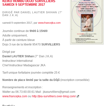
KEIKO HOMBU DÔJÔ SURVILLIERS
SAMEDI 9 SEPTEMBRE 2017
DIRIGÉ PAR DANIEL LAUTIER SHIHAN (7°
DAN J.K.A)
samedi 9 septembre 2017
, par
www.francejka.com
Journée continue de
9h00 à 15h00
Adulte uniquement,
À partir de ceinture bleue
Dojo 3 rue de la liberté 95470
SURVILLIERS
Dirigé par
Daniel LAUTIER Shihan
(7° Dan J.K.A)
Instructeur international
Chef Instructeur Madagascar JKA
Tarif unique forfaitaire journée complète 25 €
Nombre de place limité par la taille du Dôjô
(inscription conseillée)
Renseignements et inscription :
Walter au 06.73.60.00.61 Mail : jkasurvilliers@gmail.com
www.francejka.com
ou
http://jka-survilliers.over-blog.com/