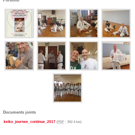
Portfolio
Documents joints
keiko_journee_continue_2017
(
PDF
-
392.4 kio
)