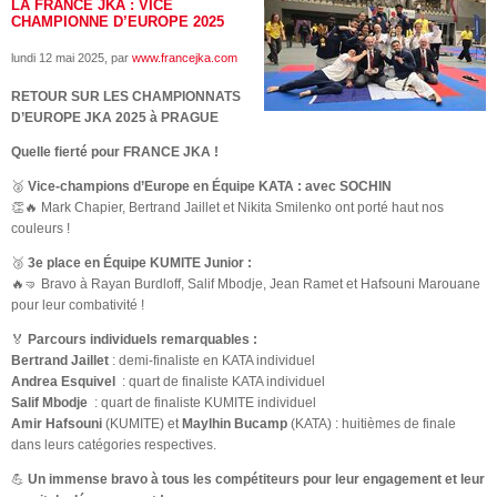
LA FRANCE JKA : VICE
CHAMPIONNE D’EUROPE 2025
lundi 12 mai 2025
, par
www.francejka.com
RETOUR SUR LES CHAMPIONNATS
D’EUROPE JKA 2025 à PRAGUE
Quelle fierté pour FRANCE JKA !
🥈
Vice-champions d’Europe en Équipe KATA : avec SOCHIN
👏🔥 Mark Chapier, Bertrand Jaillet et Nikita Smilenko ont porté haut nos
couleurs !
🥉
3e place en Équipe KUMITE Junior :
🔥🤜 Bravo à Rayan Burdloff, Salif Mbodje, Jean Ramet et Hafsouni Marouane
pour leur combativité !
🏅
Parcours individuels remarquables :
Bertrand Jaillet
: demi-finaliste en KATA individuel
Andrea Esquivel
: quart de finaliste KATA individuel
Salif Mbodje
: quart de finaliste KUMITE individuel
Amir Hafsouni
(KUMITE) et
Maylhin Bucamp
(KATA) : huitièmes de finale
dans leurs catégories respectives.
💪
Un immense bravo à tous les compétiteurs pour leur engagement et leur