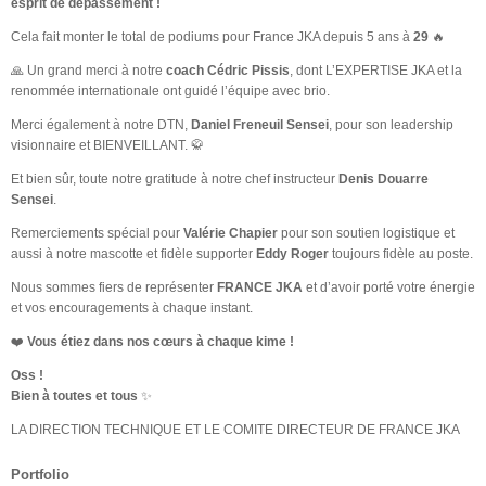
esprit de dépassement !
Cela fait monter le total de podiums pour France JKA depuis 5 ans à
29
🔥
🙏 Un grand merci à notre
coach Cédric Pissis
, dont L’EXPERTISE JKA et la
renommée internationale ont guidé l’équipe avec brio.
Merci également à notre DTN,
Daniel Freneuil Sensei
, pour son leadership
visionnaire et BIENVEILLANT. 🥋
Et bien sûr, toute notre gratitude à notre chef instructeur
Denis Douarre
Sensei
.
Remerciements spécial pour
Valérie Chapier
pour son soutien logistique et
aussi à notre mascotte et fidèle supporter
Eddy Roger
toujours fidèle au poste.
Nous sommes fiers de représenter
FRANCE JKA
et d’avoir porté votre énergie
et vos encouragements à chaque instant.
❤️
Vous étiez dans nos cœurs à chaque kime !
Oss !
Bien à toutes et tous
✨
LA DIRECTION TECHNIQUE ET LE COMITE DIRECTEUR DE FRANCE JKA
Portfolio