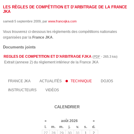
LES RÈGLES DE COMPÉTITION ET D’ARBITRAGE DE LA FRANCE
JKA
samedi 5 septembre 2009
, par
www.francejka.com
Vous trouverez ci-dessous les règlements des compétitions nationales
organisées par la
France JKA
.
Documents joints
REGLES DE COMPETITION ET D’ARBITRAGE FJKA
(
PDF
-
265.3 kio
)
Extrait (annexe 2) du règlement intérieur de la France JKA
FRANCE JKA
ACTUALITÉS
TECHNIQUE
DOJOS
INSTRUCTEURS
VIDÉOS
CALENDRIER
«
août 2026
»
l.
m.
m.
j.
v.
s.
d.
27
28
29
30
31
1
2