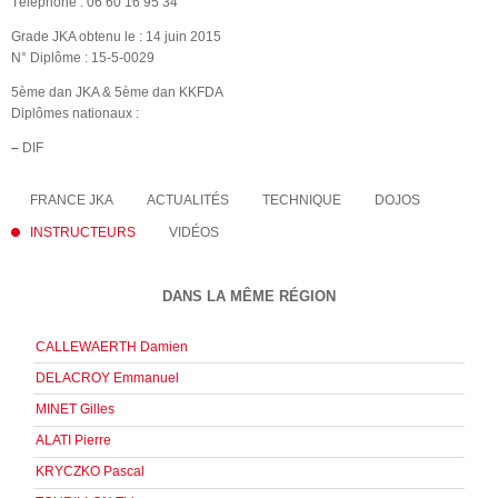
Téléphone : 06 60 16 95 34
Grade JKA obtenu le : 14 juin 2015
N° Diplôme : 15-5-0029
5ème dan JKA & 5ème dan KKFDA
Diplômes nationaux :
–
DIF
FRANCE JKA
ACTUALITÉS
TECHNIQUE
DOJOS
INSTRUCTEURS
VIDÉOS
DANS LA MÊME RÉGION
CALLEWAERTH Damien
DELACROY Emmanuel
MINET Gilles
ALATI Pierre
KRYCZKO Pascal