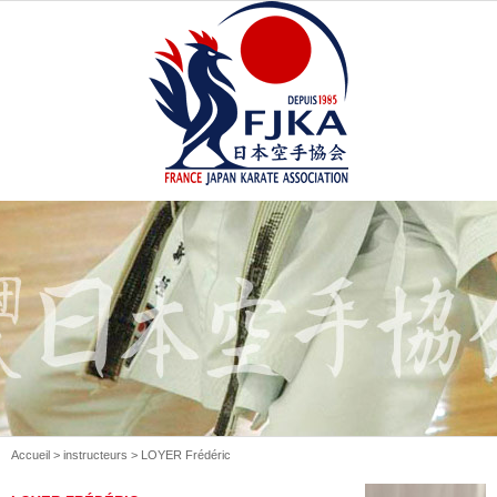
Accueil
>
instructeurs
> LOYER Frédéric