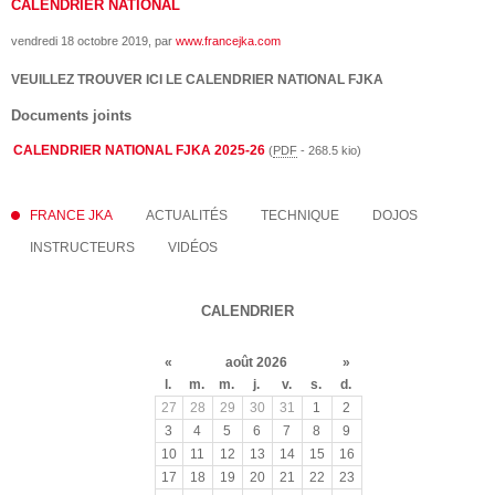
CALENDRIER NATIONAL
vendredi 18 octobre 2019
, par
www.francejka.com
VEUILLEZ TROUVER ICI LE CALENDRIER NATIONAL FJKA
Documents joints
CALENDRIER NATIONAL FJKA 2025-26
(
PDF
-
268.5 kio
)
FRANCE JKA
ACTUALITÉS
TECHNIQUE
DOJOS
INSTRUCTEURS
VIDÉOS
CALENDRIER
«
août 2026
»
l.
m.
m.
j.
v.
s.
d.
27
28
29
30
31
1
2
3
4
5
6
7
8
9
10
11
12
13
14
15
16
17
18
19
20
21
22
23