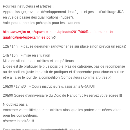
Pour les instructeurs et arbitres :
Apprentissage, revue et développement des règles et gestes d’arbitrage JKA
en vue de passer des qualifications ("juges").
Voici pour rappel les prérequis pour les examens :
https://www.jka.or.jp/wp/wp-content/uploads/2017/06/Requirements-for-
qualification-test-examniee.pdf
12h / 14h => pause déjeuner (sandwicheries sur place sinon prévoir un repas)
14h / 16h => mise en situation
Mise en situation des arbitres et compétiteurs.
L’idée est de pratiquer le plus possible. Pas de catégorie, pas de récompense
ou de podium, juste le plaisir de pratiquer et d’apprendre pour chacun puisse
être à l’aise le jour de la compétition (compétiteurs comme arbitres ;-)
16h30 / 17h30 => Cours instructeurs & assistants GRATUIT
20h00 Soirée d’anniversaire du Dojo de Rantigny : Réservez votre soirée !!!
N’oubliez pas à :
emmener votre sifflet pour les arbitres ainsi que les protections nécessaires
pour les compétiteurs.
réserver la soirée !!!