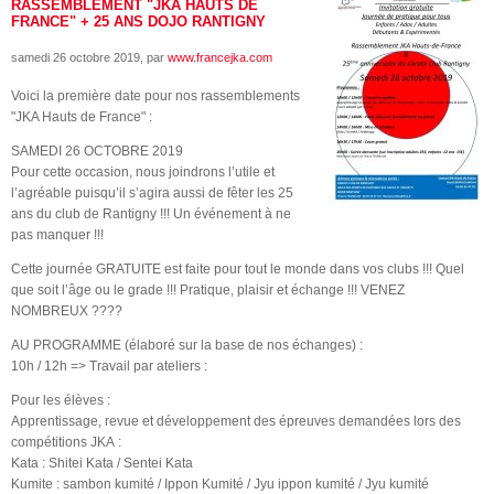
RASSEMBLEMENT "JKA HAUTS DE
FRANCE" + 25 ANS DOJO RANTIGNY
samedi 26 octobre 2019
, par
www.francejka.com
Voici la première date pour nos rassemblements
"JKA Hauts de France" :
SAMEDI 26 OCTOBRE 2019
Pour cette occasion, nous joindrons l’utile et
l’agréable puisqu’il s’agira aussi de fêter les 25
ans du club de Rantigny !!! Un événement à ne
pas manquer !!!
Cette journée GRATUITE est faite pour tout le monde dans vos clubs !!! Quel
que soit l’âge ou le grade !!! Pratique, plaisir et échange !!! VENEZ
NOMBREUX ????
AU PROGRAMME (élaboré sur la base de nos échanges) :
10h / 12h => Travail par ateliers :
Pour les élèves :
Apprentissage, revue et développement des épreuves demandées lors des
compétitions JKA :
Kata : Shitei Kata / Sentei Kata
Kumite : sambon kumité / Ippon Kumité / Jyu ippon kumité / Jyu kumité