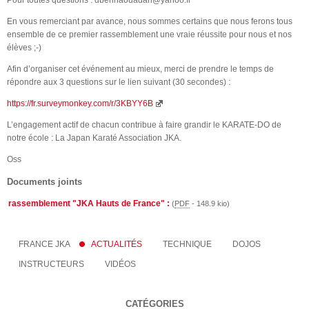
Pour toutes questions : dbenhaouadah@yahoo.fr
En vous remerciant par avance, nous sommes certains que nous ferons tous
ensemble de ce premier rassemblement une vraie réussite pour nous et nos
élèves ;-)
Afin d’organiser cet événement au mieux, merci de prendre le temps de
répondre aux 3 questions sur le lien suivant (30 secondes) :
https://fr.surveymonkey.com/r/3KBYY6B
L’engagement actif de chacun contribue à faire grandir le KARATE-DO de
notre école : La Japan Karaté Association JKA.
Oss
Documents joints
rassemblement "JKA Hauts de France" :
(
PDF
-
148.9 kio
)
FRANCE JKA
ACTUALITÉS
TECHNIQUE
DOJOS
INSTRUCTEURS
VIDÉOS
CATÉGORIES