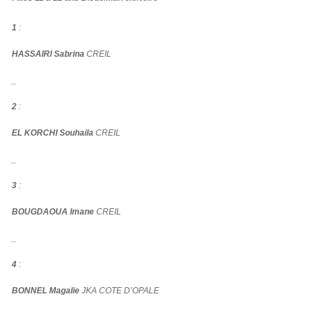
1
:
HASSAIRI Sabrina
CREIL
_
2
:
EL KORCHI Souhaila
CREIL
_
3
:
BOUGDAOUA Imane
CREIL
_
4
:
BONNEL Magalie
JKA COTE D’OPALE