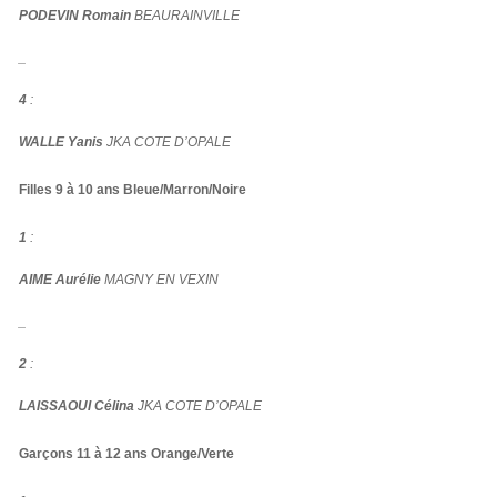
PODEVIN Romain
BEAURAINVILLE
_
4
:
WALLE Yanis
JKA COTE D’OPALE
Filles 9 à 10 ans Bleue/Marron/Noire
1
:
AIME Aurélie
MAGNY EN VEXIN
_
2
:
LAISSAOUI Célina
JKA COTE D’OPALE
Garçons 11 à 12 ans Orange/Verte