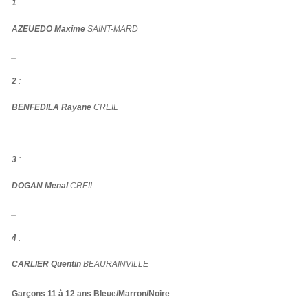
1
:
AZEUEDO Maxime
SAINT-MARD
_
2
:
BENFEDILA Rayane
CREIL
_
3
:
DOGAN Menal
CREIL
_
4
:
CARLIER Quentin
BEAURAINVILLE
Garçons 11 à 12 ans Bleue/Marron/Noire