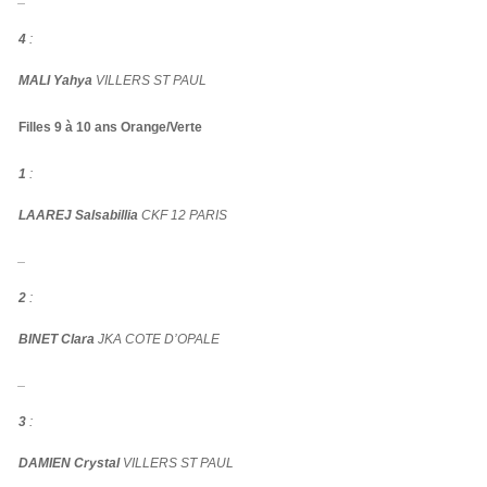
4
:
MALI Yahya
VILLERS ST PAUL
Filles 9 à 10 ans Orange/Verte
1
:
LAAREJ Salsabillia
CKF 12 PARIS
_
2
:
BINET Clara
JKA COTE D’OPALE
_
3
:
DAMIEN Crystal
VILLERS ST PAUL