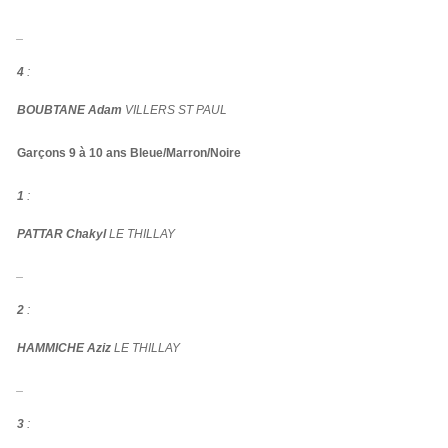
_
4
:
BOUBTANE Adam
VILLERS ST PAUL
Garçons 9 à 10 ans Bleue/Marron/Noire
1
:
PATTAR Chakyl
LE THILLAY
_
2
:
HAMMICHE Aziz
LE THILLAY
_
3
: