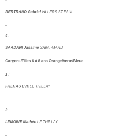
3
:
BERTRAND Gabriel
VILLERS ST PAUL
_
4
:
SAADANI Jassime
SAINT-MARD
Garçons/Filles 6 à 8 ans Orange/Verte/Bleue
1
:
FREITAS Eva
LE THILLAY
_
2
:
LEMOINE Mathéo
LE THILLAY
_