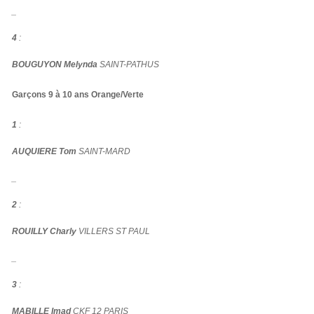
_
4
:
BOUGUYON Melynda
SAINT-PATHUS
Garçons 9 à 10 ans Orange/Verte
1
:
AUQUIERE Tom
SAINT-MARD
_
2
:
ROUILLY Charly
VILLERS ST PAUL
_
3
:
MABILLE Imad
CKF 12 PARIS