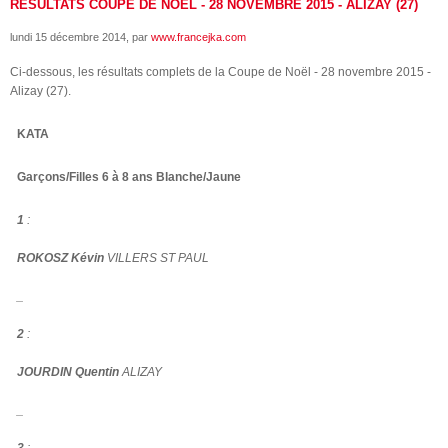
RÉSULTATS COUPE DE NOËL - 28 NOVEMBRE 2015 - ALIZAY (27)
lundi 15 décembre 2014
, par
www.francejka.com
Ci-dessous, les résultats complets de la Coupe de Noël - 28 novembre 2015 -
Alizay (27).
KATA
Garçons/Filles 6 à 8 ans Blanche/Jaune
1
:
ROKOSZ Kévin
VILLERS ST PAUL
_
2
:
JOURDIN Quentin
ALIZAY
_