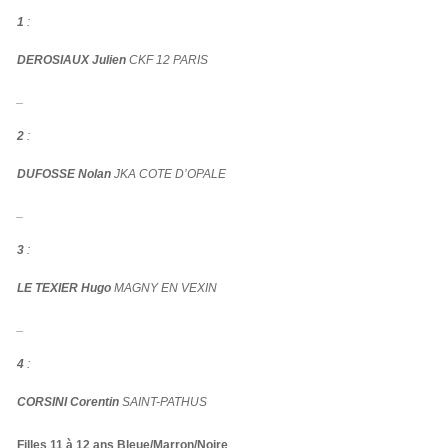
1
:
DEROSIAUX Julien
CKF 12 PARIS
_
2
:
DUFOSSE Nolan
JKA COTE D’OPALE
_
3
:
LE TEXIER Hugo
MAGNY EN VEXIN
_
4
:
CORSINI Corentin
SAINT-PATHUS
Filles 11 à 12 ans Bleue/Marron/Noire