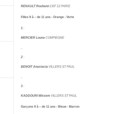
RENAULT Rouhann
CKF 12 PARIS
Filles 9 à – de 11 ans - Orange - Verte
1
:
MERCIER Louna
COMPIEGNE
_
2
:
BENOIT Anastacia
VILLERS ST PAUL
_
3
:
KADDOURI Wissem
VILLERS ST PAUL
Garçons 9 à – de 11 ans - Bleue - Marron