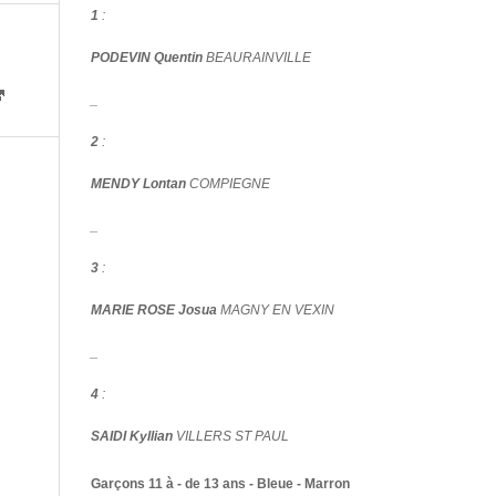
1
:
PODEVIN Quentin
BEAURAINVILLE
_
2
:
MENDY Lontan
COMPIEGNE
_
3
:
MARIE ROSE Josua
MAGNY EN VEXIN
_
4
:
SAIDI Kyllian
VILLERS ST PAUL
Garçons 11 à - de 13 ans - Bleue - Marron