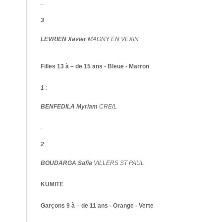
_
3
:
LEVRIEN Xavier
MAGNY EN VEXIN
Filles 13 à – de 15 ans - Bleue - Marron
1
:
BENFEDILA Myriam
CREIL
_
2
:
BOUDARGA Safia
VILLERS ST PAUL
KUMITE
Garçons 9 à – de 11 ans - Orange - Verte