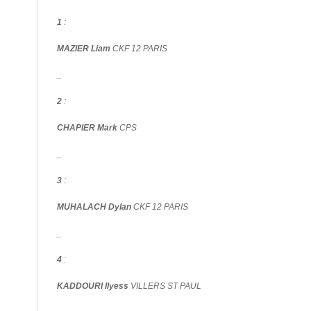
1
:
MAZIER Liam
CKF 12 PARIS
_
2
:
CHAPIER Mark
CPS
_
3
:
MUHALACH Dylan
CKF 12 PARIS
_
4
:
KADDOURI Ilyess
VILLERS ST PAUL