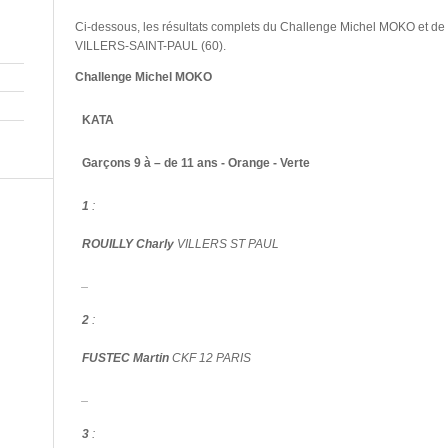
Ci-dessous, les résultats complets du Challenge Michel MOKO et d
VILLERS-SAINT-PAUL (60).
Challenge Michel MOKO
KATA
Garçons 9 à – de 11 ans - Orange - Verte
1
:
ROUILLY Charly
VILLERS ST PAUL
_
2
:
FUSTEC Martin
CKF 12 PARIS
_
3
: