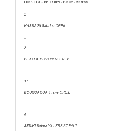
Filles 11 à – de 13 ans - Bleue - Marron
1
:
HASSAIRI Sabrina
CREIL
_
2
:
EL KORCHI Souhaila
CREIL
_
3
:
BOUGDAOUA Imane
CREIL
_
4
:
SEDIKI Selma
VILLERS ST PAUL