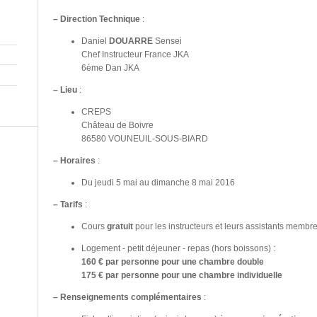
–
Direction Technique
:
Daniel
DOUARRE
Sensei
Chef Instructeur France JKA
6ème Dan JKA
–
Lieu
:
CREPS
Château de Boivre
86580 VOUNEUIL-SOUS-BIARD
–
Horaires
:
Du jeudi 5 mai au dimanche 8 mai 2016
–
Tarifs
:
Cours
gratuit
pour les instructeurs et leurs assistants memb
Logement - petit déjeuner - repas (hors boissons) :
160 € par personne pour une chambre double
175 € par personne pour une chambre individuelle
–
Renseignements complémentaires
: