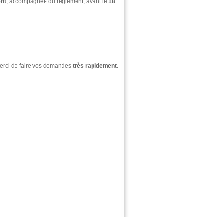
ent
, accompagnée du règlement, avant le
18
merci de faire vos demandes
très rapidement
.