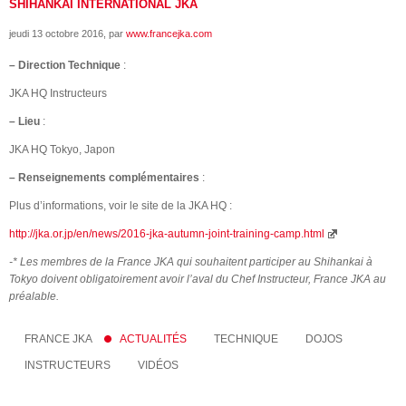
SHIHANKAI INTERNATIONAL JKA
jeudi 13 octobre 2016
, par
www.francejka.com
–
Direction Technique
:
JKA HQ Instructeurs
–
Lieu
:
JKA HQ Tokyo, Japon
–
Renseignements complémentaires
:
Plus d’informations, voir le site de la JKA HQ :
http://jka.or.jp/en/news/2016-jka-autumn-joint-training-camp.html
-* Les membres de la France JKA qui souhaitent participer au Shihankai à
Tokyo doivent obligatoirement avoir l’aval du Chef Instructeur, France JKA au
préalable.
FRANCE JKA
ACTUALITÉS
TECHNIQUE
DOJOS
INSTRUCTEURS
VIDÉOS