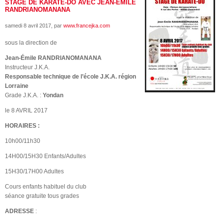
STAGE DE KARATE-DO AVEC JEAN-ÉMILE
RANDRIANOMANANA
samedi 8 avril 2017
, par
www.francejka.com
sous la direction de
Jean-Émile RANDRIANOMANANA
Instructeur J.K.A.
Responsable technique de l’école J.K.A. région
Lorraine
Grade J.K.A. :
Yondan
le 8 AVRIL 2017
HORAIRES :
10h00/11h30
14H00/15H30 Enfants/Adultes
15H30/17H00 Adultes
Cours enfants habituel du club
séance gratuite tous grades
ADRESSE
: