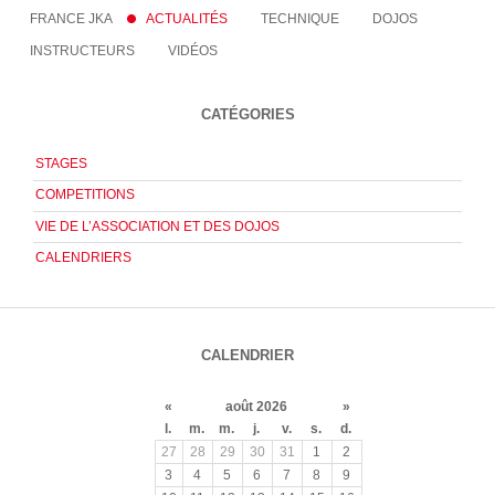
FRANCE JKA
ACTUALITÉS
TECHNIQUE
DOJOS
INSTRUCTEURS
VIDÉOS
CATÉGORIES
STAGES
COMPETITIONS
VIE DE L’ASSOCIATION ET DES DOJOS
CALENDRIERS
CALENDRIER
«
août 2026
»
l.
m.
m.
j.
v.
s.
d.
27
28
29
30
31
1
2
3
4
5
6
7
8
9