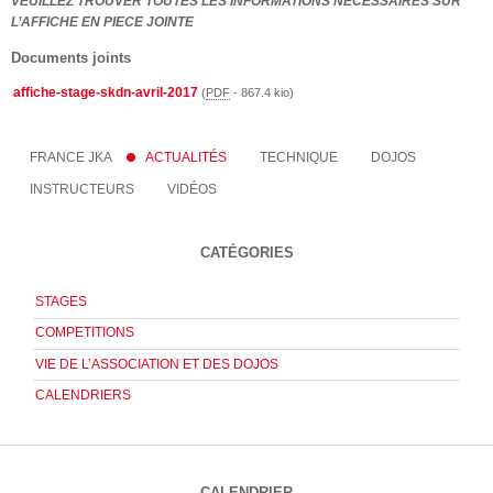
VEUILLEZ TROUVER TOUTES LES INFORMATIONS NECESSAIRES SUR
L’AFFICHE EN PIECE JOINTE
Documents joints
affiche-stage-skdn-avril-2017
(
PDF
-
867.4 kio
)
FRANCE JKA
ACTUALITÉS
TECHNIQUE
DOJOS
INSTRUCTEURS
VIDÉOS
CATÉGORIES
STAGES
COMPETITIONS
VIE DE L’ASSOCIATION ET DES DOJOS
CALENDRIERS
CALENDRIER