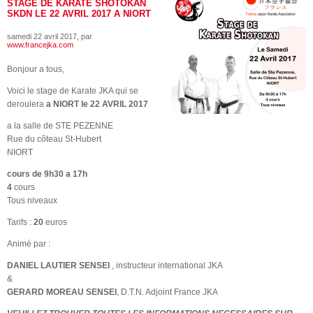
STAGE DE KARATE SHOTOKAN
SKDN LE 22 AVRIL 2017 A NIORT
samedi 22 avril 2017
, par
www.francejka.com
Bonjour a tous,
Voici le stage de Karate JKA qui se
deroulera
a NIORT le 22 AVRIL 2017
a la salle de STE PEZENNE
Rue du côteau St-Hubert
NIORT
cours de 9h30 a 17h
4
cours
Tous niveaux
Tarifs :
20
euros
Animé par :
DANIEL LAUTIER SENSEI
, instructeur international JKA
&
GERARD MOREAU SENSEI
, D.T.N. Adjoint France JKA