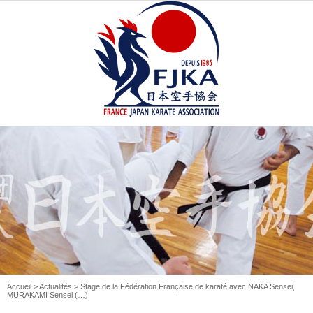
Accueil
>
Actualités
> Stage de la Fédération Française de karaté avec NAKA Sensei,
MURAKAMI Sensei (…)