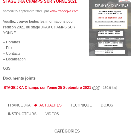
STAGE JKA CHAMPS SUR YONNE 2021
samedi 25 septembre 2021
, par
www.francejka.com
Veuillez trouver toutes les informations pour
l’édition 2021 du stage JKA à CHAMPS SUR
YONNE.
–
Horaires
–
Prix
–
Contacts
–
Localisation
OSS
Documents joints
STAGE JKA Champs sur Yonne 25 Septembre 2021
(
PDF
-
160.9 kio
)
FRANCE JKA
ACTUALITÉS
TECHNIQUE
DOJOS
INSTRUCTEURS
VIDÉOS
CATÉGORIES