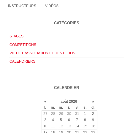
INSTRUCTEURS
VIDÉOS
CATÉGORIES
STAGES
COMPETITIONS
VIE DE L’ASSOCIATION ET DES DOJOS
CALENDRIERS
CALENDRIER
«
août 2026
»
l.
m.
m.
j.
v.
s.
d.
27
28
29
30
31
1
2
3
4
5
6
7
8
9
10
11
12
13
14
15
16
17
18
19
20
21
22
23