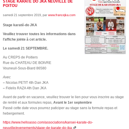
STAGE KARATE DO JKA NEUVILLE DE
POITOU
samedi 21 septembre 2019
, par
www.francejka.com
Stage karaté-do JKA
Veuillez trouver toutes les informations dans
l’affiche jointe à cet article.
Le samedi 21 SEPTEMBRE.
Au CREPS de Poitiers
Rue du CHATEAU DE BOIVRE
Vouneuil-Sous-Biard 86580
Avec
–
Nicolas PETIT 4th Dan JKA
–
Fidelis RAZA 4th Dan JKA
Avant de partir en vacance, veuillez trouver le lien pour vous inscrire au stage
de rentré et aux formules repas,
Avant le 1er septembre
Passé cette date vous pourrez paticiper au stage sans la formule repas et
hebergement.
https://www.helloasso.com/associations/kansei-karate-do-
neuville/evenements/stage-de-karate-do-jka