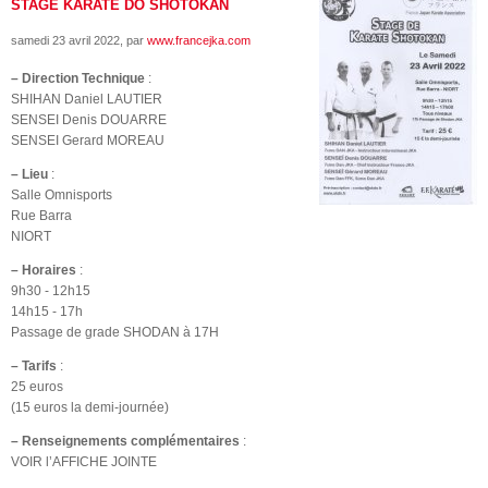
STAGE KARATE DO SHOTOKAN
samedi 23 avril 2022
, par
www.francejka.com
–
Direction Technique
:
SHIHAN Daniel LAUTIER
SENSEI Denis DOUARRE
SENSEI Gerard MOREAU
–
Lieu
:
Salle Omnisports
Rue Barra
NIORT
–
Horaires
:
9h30 - 12h15
14h15 - 17h
Passage de grade SHODAN à 17H
–
Tarifs
:
25 euros
(15 euros la demi-journée)
–
Renseignements complémentaires
:
VOIR l’AFFICHE JOINTE