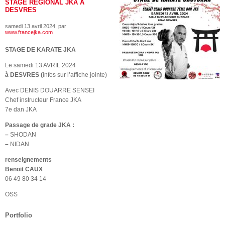
STAGE REGIONAL JKA À
DESVRES
samedi 13 avril 2024
, par
www.francejka.com
STAGE DE KARATE JKA
Le samedi 13 AVRIL 2024
à DESVRES (
infos sur l’affiche jointe)
Avec DENIS DOUARRE SENSEI
Chef instructeur France JKA
7e dan JKA
Passage de grade JKA :
–
SHODAN
–
NIDAN
renseignements
Benoit CAUX
06 49 80 34 14
OSS
Portfolio