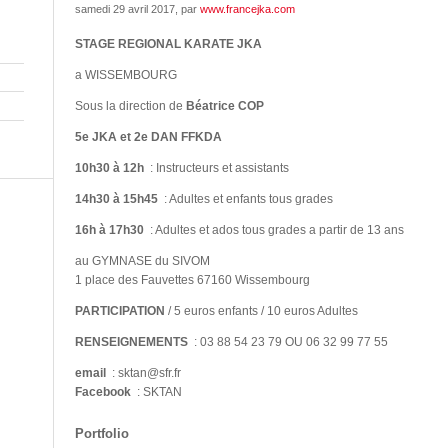
samedi 29 avril 2017
, par
www.francejka.com
STAGE REGIONAL KARATE JKA
a WISSEMBOURG
Sous la direction de
Béatrice COP
5e JKA et 2e DAN FFKDA
10h30 à 12h
: Instructeurs et assistants
14h30 à 15h45
: Adultes et enfants tous grades
16h à 17h30
: Adultes et ados tous grades a partir de 13 ans
au GYMNASE du SIVOM
1 place des Fauvettes 67160 Wissembourg
PARTICIPATION
/ 5 euros enfants / 10 euros Adultes
RENSEIGNEMENTS
: 03 88 54 23 79 OU 06 32 99 77 55
email
: sktan@sfr.fr
Facebook
: SKTAN
Portfolio