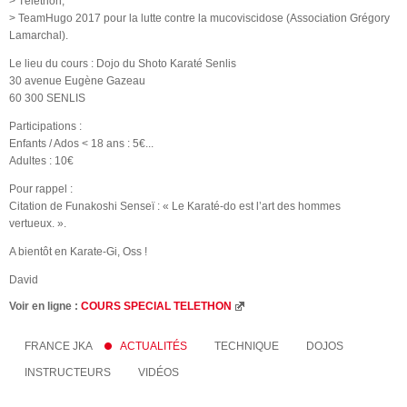
> Téléthon,
> TeamHugo 2017 pour la lutte contre la mucoviscidose (Association Grégory
Lamarchal).
Le lieu du cours : Dojo du Shoto Karaté Senlis
30 avenue Eugène Gazeau
60 300 SENLIS
Participations :
Enfants / Ados < 18 ans : 5€...
Adultes : 10€
Pour rappel :
Citation de Funakoshi Senseï : « Le Karaté-do est l’art des hommes
vertueux. ».
A bientôt en Karate-Gi, Oss !
David
Voir en ligne :
COURS SPECIAL TELETHON
FRANCE JKA
ACTUALITÉS
TECHNIQUE
DOJOS
INSTRUCTEURS
VIDÉOS