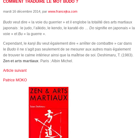
COMMENT TRADUIRE LE MOT BUDO ?
mardi 16 décembre 2014
, par
www.francejka.com
Budo
veut dire « la voie du guerrier » et il englobe la totalité des arts martiaux
japonais : le judo, l’aïkido, le kendo, le karaté-do …
Do
signifie en japonais « la
voie » et
Bu
« la guerre ».
Cependant, le
kanji Bu
veut également dire « arrêter de combattre » car dans
le
Budo
il ne s’agit pas seulement de se mesurer aux autres mais également
de trouver le calme intérieur ainsi que la maîtrise de soi. Deshimaru, T. (1983).
Zen et arts martiaux
. Paris : Albin Michel.
Article suivant
Patrice MOKO