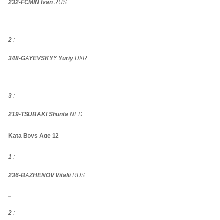
232-FOMIN Ivan
RUS
_
2
:
348-GAYEVSKYY Yuriy
UKR
_
3
:
219-TSUBAKI Shunta
NED
Kata Boys Age 12
1
:
236-BAZHENOV Vitalii
RUS
_
2
: