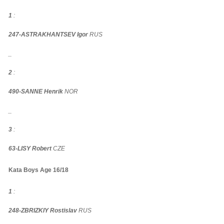
1
:
247-ASTRAKHANTSEV Igor
RUS
_
2
:
490-SANNE Henrik
NOR
_
3
:
63-LISY Robert
CZE
Kata Boys Age 16/18
1
:
248-ZBRIZKIY Rostislav
RUS