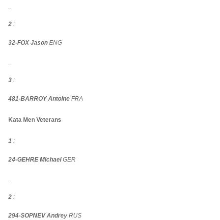
_
2
:
32-FOX Jason
ENG
_
3
:
481-BARROY Antoine
FRA
Kata Men Veterans
1
:
24-GEHRE Michael
GER
_
2
:
294-SOPNEV Andrey
RUS