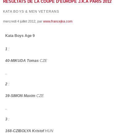
RÉSULTATS DE LA COUPE D’EUROPE J.K.A PARIS 2012
KATA BOYS & MEN VETERANS
mercredi 4 juillet 2012
, par
www.francejka.com
Kata Boys Age 9
1
:
40-MIKUDA Tomas
CZE
_
2
:
39-SIMON Maxim
CZE
_
3
:
168-CZIBOLYA Kristof
HUN