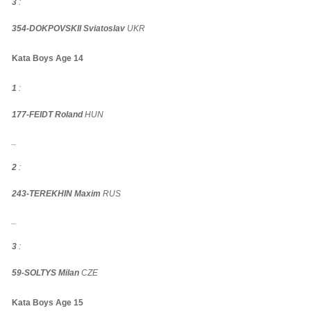
3
:
354-DOKPOVSKII Sviatoslav
UKR
Kata Boys Age 14
1
:
177-FEIDT Roland
HUN
_
2
:
243-TEREKHIN Maxim
RUS
_
3
:
59-SOLTYS Milan
CZE
Kata Boys Age 15