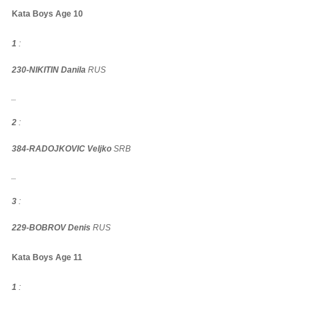
Kata Boys Age 10
1
:
230-NIKITIN Danila
RUS
_
2
:
384-RADOJKOVIC Veljko
SRB
_
3
:
229-BOBROV Denis
RUS
Kata Boys Age 11
1
: