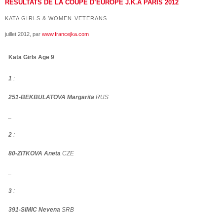
RÉSULTATS DE LA COUPE D’EUROPE J.K.A PARIS 2012
KATA GIRLS & WOMEN VETERANS
juillet 2012
, par
www.francejka.com
Kata Girls Age 9
1
:
251-BEKBULATOVA Margarita
RUS
_
2
:
80-ZITKOVA Aneta
CZE
_
3
:
391-SIMIC Nevena
SRB