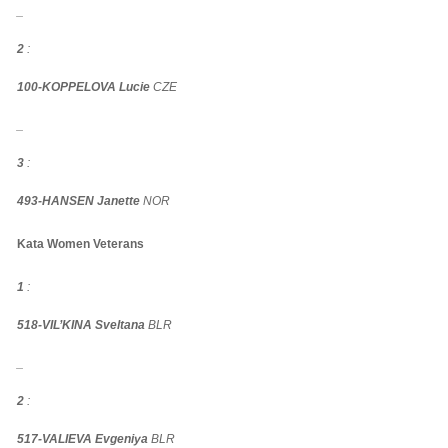
_
2
:
100-KOPPELOVA Lucie
CZE
_
3
:
493-HANSEN Janette
NOR
Kata Women Veterans
1
:
518-VIL’KINA Sveltana
BLR
_
2
:
517-VALIEVA Evgeniya
BLR