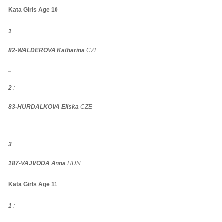
Kata Girls Age 10
1
:
82-WALDEROVA Katharina
CZE
_
2
:
83-HURDALKOVA Eliska
CZE
_
3
:
187-VAJVODA Anna
HUN
Kata Girls Age 11
1
: