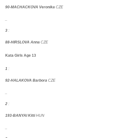
90-MACHACKOVA Veronika
CZE
_
3
:
88-HIRSLOVA Anna
CZE
Kata Girls Age 13
1
:
92-HALAKOVA Barbora
CZE
_
2
:
193-BANYAI Kitti
HUN
_