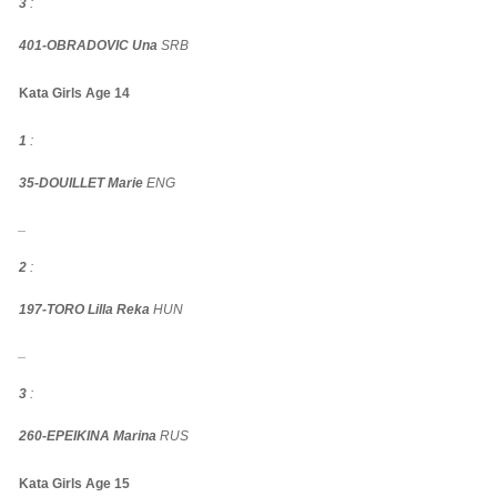
3
:
401-OBRADOVIC Una
SRB
Kata Girls Age 14
1
:
35-DOUILLET Marie
ENG
_
2
:
197-TORO Lilla Reka
HUN
_
3
:
260-EPEIKINA Marina
RUS
Kata Girls Age 15