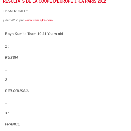
RÉSULTATS DE LA COUPE D’EUROPE J.K.A PARIS 2012
TEAM KUMITE
juillet 2012
, par
www.francejka.com
Boys Kumite Team 10-11 Years old
1
:
RUSSIA
_
2
:
BIELORUSSIA
_
3
:
FRANCE