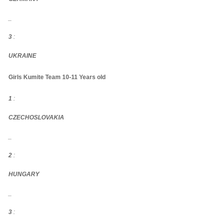
_
3
:
UKRAINE
Girls Kumite Team 10-11 Years old
1
:
CZECHOSLOVAKIA
_
2
:
HUNGARY
_
3
: