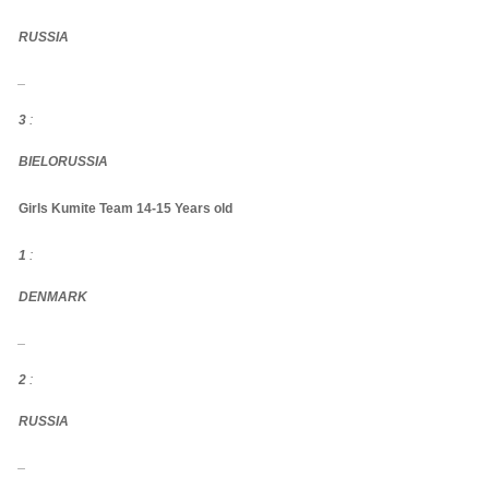
RUSSIA
_
3
:
BIELORUSSIA
Girls Kumite Team 14-15 Years old
1
:
DENMARK
_
2
:
RUSSIA
_