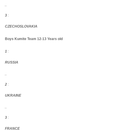
_
3
:
CZECHOSLOVAKIA
Boys Kumite Team 12-13 Years old
1
:
RUSSIA
_
2
:
UKRAINE
_
3
:
FRANCE