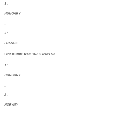
3
:
HUNGARY
_
3
:
FRANCE
Girls Kumite Team 16-18 Years old
1
:
HUNGARY
_
2
:
NORWAY
_