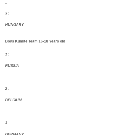
_
3
:
HUNGARY
Boys Kumite Team 16-18 Years old
1
:
RUSSIA
_
2
:
BELGIUM
_
3
:
GERMANY