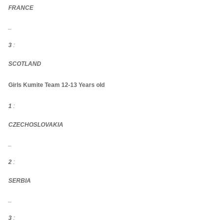
FRANCE
_
3
:
SCOTLAND
Girls Kumite Team 12-13 Years old
1
:
CZECHOSLOVAKIA
_
2
:
SERBIA
_
3
: